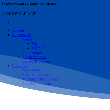
Inscrivez-vous à notre newsletter
© 2026 BRILLIANT.
yelp
Close
Accueil
Menu
À propos de
Projets
Thème 1
Thème 2
Notre équipe
Nos partenaires
Comité de pilotage
Nouvelles
Publications
Articles de presse
Ressources médiatiques
Bulletins d’information
Contact
Français
English
Français