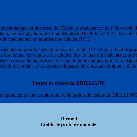
 physiothérapie et directrice de l’École de réadaptation de l’Université 
inaire en réadaptation du Grand Montréal. De 2004 à 2012, elle a été ti
es de réadaptation en traumatisme crânien (TCC).
e réadaptation pour les personnes ayant subi un TCC et pour d’autres pop
hez les enfants, les jeunes et les adultes. Ses travaux ont également por
a mise en œuvre de lignes directrices de pratique clinique pour la réad
e la recherche sur les services de santé, de la mesure clinique et de la
Projets de recherche BRILLIANT
e participera à un certain nombre de projets de recherche BRILLIANT
Thème 1
Établir le profil de mobilité