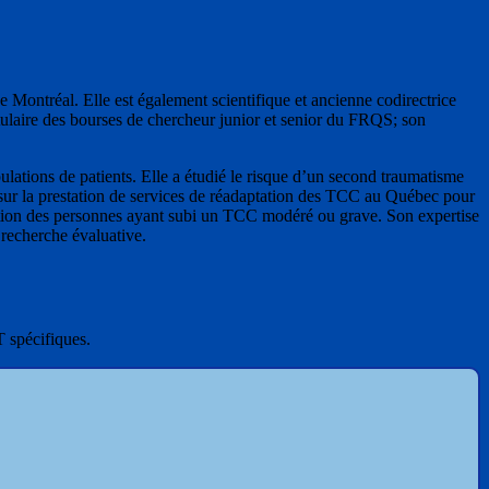
de Montréal. Elle est également scientifique et ancienne codirectrice
tulaire des bourses de chercheur junior et senior du FRQS; son
ulations de patients. Elle a étudié le risque d’un second traumatisme
té sur la prestation de services de réadaptation des TCC au Québec pour
aptation des personnes ayant subi un TCC modéré ou grave. Son expertise
 recherche évaluative.
 spécifiques.