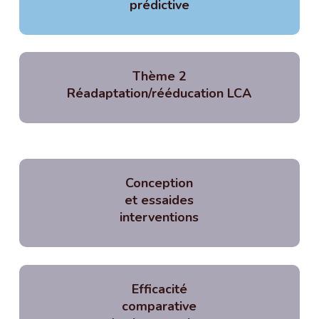
prédictive
Thème 2
Réadaptation/rééducation LCA
Conception
et essaides
interventions
Efficacité
comparative