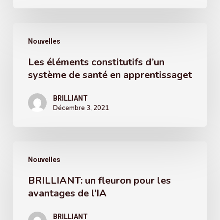
pour
l’inventaire
Les
Nouvelles
d’adaptabilité
éléments
de
Les éléments constitutifs d’un
constitutifs
système de santé en apprentissaget
Mayo-
d’un
Portland
système
BRILLIANT
Décembre 3, 2021
de
santé
en
BRILLIANT:
apprentissaget
Nouvelles
un
BRILLIANT: un fleuron pour les
fleuron
avantages de l’IA
pour
les
BRILLIANT