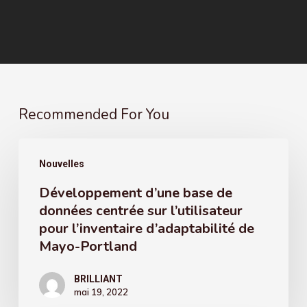
Recommended For You
Développement
Nouvelles
d’une
Développement d’une base de
base
données centrée sur l’utilisateur
de
pour l’inventaire d’adaptabilité de
données
Mayo-Portland
centrée
sur
BRILLIANT
mai 19, 2022
l’utilisateur