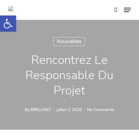
Skip
Menu
search
to
Open toolbar
main
content
Nouvelles
Rencontrez Le
Responsable Du
Projet
By
BRILLIANT
juillet 2, 2020
No Comments